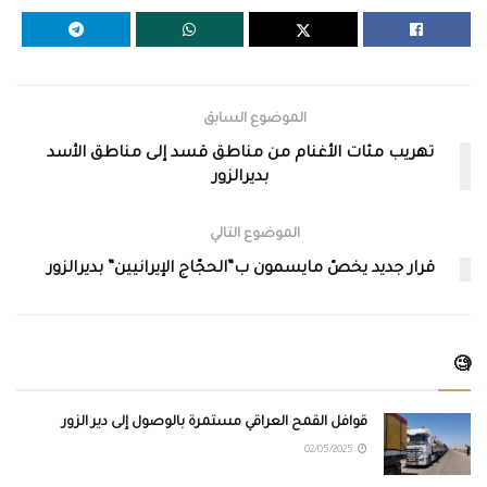
الموضوع السابق
تهريب مئات الأغنام من مناطق قسد إلى مناطق الأسد
بديرالزور
الموضوع التالي
قرار جديد يخصّ مايسمون ب”الحجّاج الإيرانيين” بديرالزور
🧐
قوافل القمح العراقي مستمرة بالوصول إلى دير الزور
02/05/2025