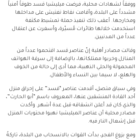
ووفقاً لشهادات محلية، فرضت ميليشيا قسد طوقاً أمنياً
مشدداً على البلدة، وأقامت نقاط تفتيش على مداخلها
ومخارجها. أعقب ذلك تنفيذ حملة تمشيط مكثفة
استخدمت خلالها طائرات مُسيّرة، وأسفرت عن اعتقال
عدداً من المدنيين.
وقالت مصادر أهلية إنّ عناصر قسد اقتحموا عدداً من
المنازل وخربوا ممتلكاتها، بالإضافة إلى سرقة الهواتف
المحمولة والحلي الذهبية، مما أدى إلى حالة من الخوف
والهلع، لا سيما بين النساء والأطفال.
وفي سياق متصل، أقدمت عناصر “قسد” على إحراق منزل
أحد القادة المنشقين عنها، المعروف باسم “أبو الحارث”،
والذي كان قد أعلن انشقاقه قبل عدة أشهر. وأكدت
مصادر محلية أن عناصر الميليشيا نهبوا محتويات المنزل
قبل إشعال النار فيه.
ومع بزوغ الفجر، بدأت القوات بالانسحاب من البلدة، تاركةً