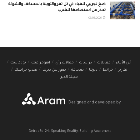
ضخ تجريبي للمياه في تل تمر والتوينة بالحسكة.. والشركة
تحذر من استخدامها للشرب
03/08/2026
أبرز الأنباء
مقابلات
دراسات
مقالات رأي
انفوجرافيك
بودكاست
تقارير
خرائط
ديرتنا
صحافة
صور من ديرتنا
فيديو جرافيك
مجلة الدير
Designed and developed by
DeirezZor24: Speaking Reality, Building Awareness