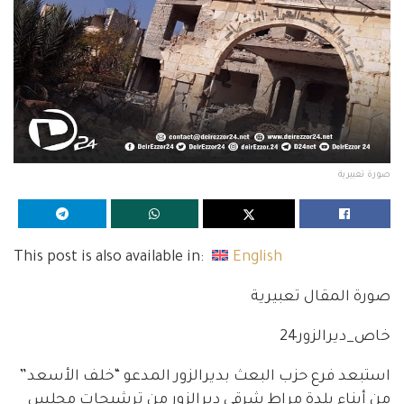
صورة تعبيرية
This post is also available in:
English
صورة المقال تعبيرية
خاص_ديرالزور24
استبعد فرع حزب البعث بديرالزور المدعو “خلف الأسعد”
من أبناء بلدة مراط شرقي ديرالزور من ترشيحات مجلس