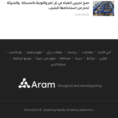
ضخ تجريبي للمياه في تل تمر والتوينة بالحسكة.. والشركة
تحذر من استخدامها للشرب
03/08/2026
أبرز الأنباء
مقابلات
دراسات
مقالات رأي
انفوجرافيك
بودكاست
تقارير
خرائط
ديرتنا
صحافة
صور من ديرتنا
فيديو جرافيك
مجلة الدير
Designed and developed by
DeirezZor24: Speaking Reality, Building Awareness