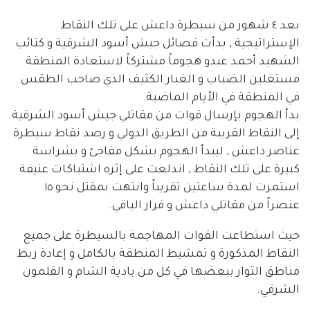
بعد ٤ شهور من سيطرة داعش على تلك النقاط
الإستراتيجية , بدأت فصائل جيش أسود الشرقية و كتائب
الشهيد أحمد عبدو هجوماً مشتركاً لاستعادة المنطقة
مستغلين الضباب و الغبار الكثيف الذي صاحب الطقس
في المنطقة في الأيام الماضية.
بدأ الهجوم بإرسال قوات من مقاتلي جيش أسود الشرقية
إلى النقاط القريبة من الطريق الدولي و رصد نقاط سيطرة
عناصر داعش , ليبدأ الهجوم بشكل مفاجئ و بشراسة
كبيرة على تلك النقاط , اندلعت على إثره اشتباكات عنيفة
استمرت لمدة ساعتين تقريباً وانتهت بمقتل نحو ١٥
عنصراً من مقاتلي داعش و فرار الباقي.
حيث استطاعت القوات المهاجمة بالسيطرة على جميع
النقاط المذكورة و تمشيط المنطقة بالكامل و إعادة ربط
مناطق الثوار ببعضها في كل من بادية الشام و القلمون
الشرقي.