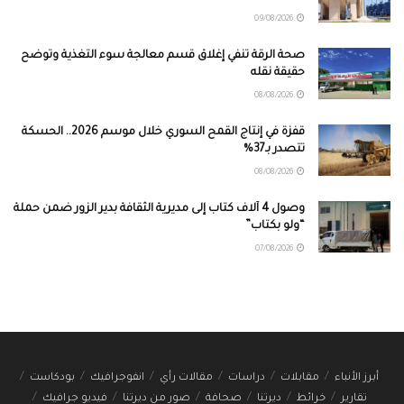
09/08/2026
صحة الرقة تنفي إغلاق قسم معالجة سوء التغذية وتوضح
حقيقة نقله
08/08/2026
قفزة في إنتاج القمح السوري خلال موسم 2026.. الحسكة
تتصدر بـ37%
08/08/2026
وصول 4 آلاف كتاب إلى مديرية الثقافة بدير الزور ضمن حملة
“ولو بكتاب”
07/08/2026
أبرز الأنباء
مقابلات
دراسات
مقالات رأي
انفوجرافيك
بودكاست
تقارير
خرائط
ديرتنا
صحافة
صور من ديرتنا
فيديو جرافيك