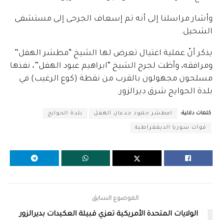
وأشار مراسلنا إلى أنه تم إسعاف الجرحى إلى مستشفى
الشحيل.
يذكر أنّ عملية اغتيال تعرض لها الشيخ “مطشر الهفل”
ومرافقه، وأظت لجرح الشيخ “ابراهيم عبود الهفل”، نفذها
مسلحون مجهولون بالقرب من نقطة (كوع الرغيب) في
بلدة الحوايج شرق ديرالزور.
كلمات دلالية:
امطشر حمود جدعان الهفل
بلدة الحوايج
قوات سوريا الديمقراطية
الموضوع السابق
الولايات المتحدة الأمريكية تعزي قبيلة العكيدات بديرالزور