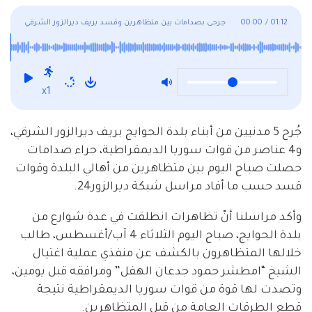
01:12
/
00:00
جرحى بصدامات بين متظاهرين وقسد بريف ديرالزور الشرقي
x1
جُرح 5 مدنيين من أبناء بلدة الحوايج بريف ديرالزور الشرقي،
و4 عناصر من قوات سوريا الديمقراطية، جراء صدامات
حصلت صباح اليوم بين متظاهرين من أهالي البلدة وقوات
قسد حسب ما أفاد مراسل شبكة ديرالزور24.
وأكد مراسلنا أنّ تظاهرات انطلقت في عدة شوارع من
بلدة الحوايج، صباح اليوم الثلاثاء 4 آب/أغسطس، طالب
خلالها المتظاهرون بالكشف عن منفذي عملية اغتيال
الشيخ “امطشر حمود جدعان الهفل” ومرافقه قبل يومين،
وتصدت لها قوة من قوات سوريا الديمقراطية نتيجة
قطع الطرقات العامة من قبل المتظاهرين.