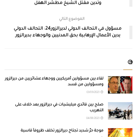
وتدين مقتل الشيخ مطشر الهفل
الموضوع التالي
مسؤول في التحالف الدولي لديرالزور24: التحالف الدولي
يدين الأعمال الإرهابية بحق المدنيين والوجهاء بديرالزور
🧐
لقاء بين مسؤولين أمريكيين ووجهاء عشائريين من ديرالزور
ومسؤولين من قسد
03/09/2023
صلح بين قائدي ميليشيات في ديرالزور بعد خلاف على
التهريب
04/08/2023
موجة حرّ شديد تجتاح ديرالزور تخلف ظروفاً قاسية