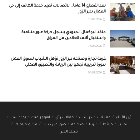
بعد انقطاع 14 عاماً.. الاتصالات تعيد خدمة الهاتف إلى حي
العمال بدير الزور
05/08/2026
منفذ البوكمال الحدودي يسجل حركة عبور متنامية
واستقبال آلاف العائدين من العراق
05/08/2026
غرفة تجارة وصناعة دير الزور تؤهل الشباب لسوق العمل
بدورة تدريبية تجمع بين الريادة والتطبيق العملي
04/08/2026
أبرز الأنباء
مقابلات
دراسات
مقالات رأي
انفوجرافيك
بودكاست
تقارير
خرائط
ديرتنا
صحافة
صور من ديرتنا
فيديو جرافيك
مجلة الدير