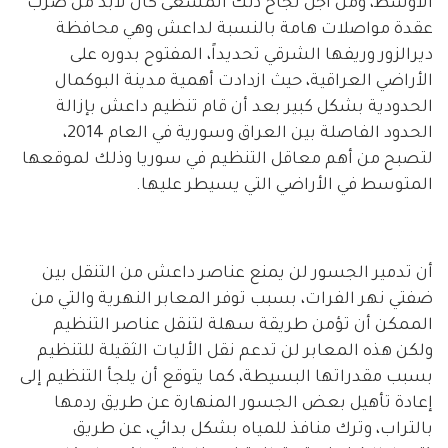
الأوسط، ومن أجل نجاح ذلك المسعى كان لابد من ضرب
عقدة مواصلات هامة بالنسبة لداعش وهي محافظة
ديرالزور وريفها الشرقي تحديداً، المفتوح بدوره على
الأراضي العراقية، حيث ازدادت أهمية مدينة البوكمال
الحدودية بشكل كبير بعد أن قام تنظيم داعش بإزالة
الحدود الفاصلة بين العراق وسورية في العام 2014،
لتصبح من أهم معاقل التنظيم في سوريا وذلك لموقعها
المتوسط في الأراضي التي يسيطر عليها.
أن تدمير الجسور لن يمنع عناصر داعش من التنقل بين
ضفتي نهر الفرات، بسبب توفر المعابر النهرية والتي من
الممكن أن تؤمن طريقة سهلة لتنقل عناصر التنظيم
ولكن هذه المعابر لن تدعم نقل الأليات الثقيلة للتنظيم
بسبب مقدراتها البسيطة، كما يتوقع أن يلجأ التنظيم إلى
إعادة تأهيل بعض الجسور المنهارة عن طريق ردمها
بالتراب، وترك منافذ للمياه بشكل بدائي، عن طريق