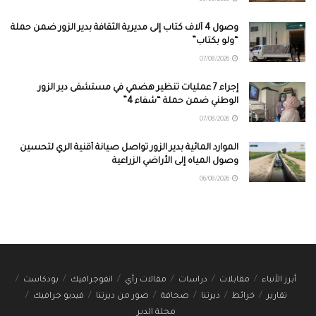
وصول 4 آلاف كتاب إلى مديرية الثقافة بدير الزور ضمن حملة
“ولو بكتاب”
07/08/2026
إجراء 7 عمليات تنظير هضمي في مستشفى دير الزور
الوطني ضمن حملة “شفاء 4”
07/08/2026
الموارد المائية بدير الزور تواصل صيانة أقنية الري لتحسين
وصول المياه إلى الأراضي الزراعية
06/08/2026
أبرز الأنباء
مقابلات
دراسات
مقالات رأي
انفوجرافيك
بودكاست
تقارير
خرائط
ديرتنا
صحافة
صور من ديرتنا
فيديو جرافيك
مجلة الدير