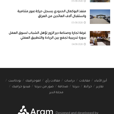
05/08/2026
منفذ البوكمال الحدودي يسجل حركة عبور متنامية
واستقبال آلاف العائدين من العراق
05/08/2026
غرفة تجارة وصناعة دير الزور تؤهل الشباب لسوق العمل
بدورة تدريبية تجمع بين الريادة والتطبيق العملي
04/08/2026
أبرز الأنباء
مقابلات
دراسات
مقالات رأي
انفوجرافيك
بودكاست
تقارير
خرائط
ديرتنا
صحافة
صور من ديرتنا
فيديو جرافيك
مجلة الدير
Designed and developed by