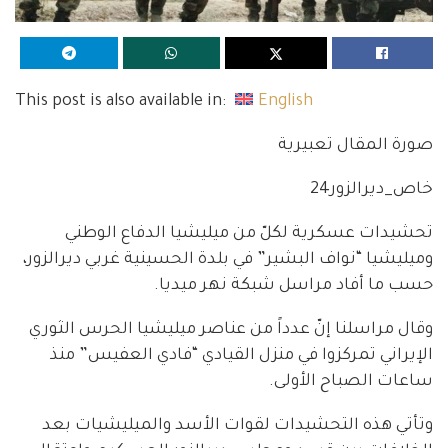
This post is also available in:
English
صورة المقال تعبيرية
خاص_ديرالزور24
تحشيدات عسكرية لكلّ من ميليشيا الدفاع الوطني
وميليشيا “نواف البشير” في بلدة الحسينية غربي ديرالزور،
حسب ما أفاد مراسل شبكة نهر ميديا.
وقال مراسلنا إنّ عدداً من عناصر ميليشيا الحرس الثوري
الإيراني تمركزوا في منزل القيادي “فادي العفيس” منذ
ساعات الصباح الأولى.
وتأتي هذه التحشيدات لقوات الأسد والميليشيات بعد