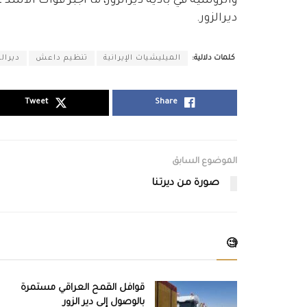
والروسية في بادية ديرالزور، ما أجبر قوات الأس
ديرالزور.
كلمات دلالية:
الميليشيات الإيرانية
تنظيم داعش
ديرالز
Tweet
Share
الموضوع السابق
صورة من ديرتنا
🧐
قوافل القمح العراقي مستمرة
بالوصول إلى دير الزور