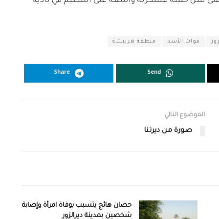
د على شنّ حملة عسكرية واسعة على التنظيم في بادية
ور
قوات الأسد
منطقة هريبشة
Share
Send
الموضوع التالي
صورة من ديرتنا
حصان هائج يتسبب بوفاة امرأة وإصابة
شخصين بمدينة ديرالزور