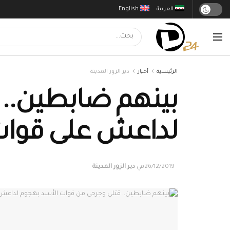
العربية
English
الرئيسية
أخبار
دير الزور المدينة
بينهم ضابطين.. 
لداعش على قوات 
26/12/2019
في
دير الزور المدينة