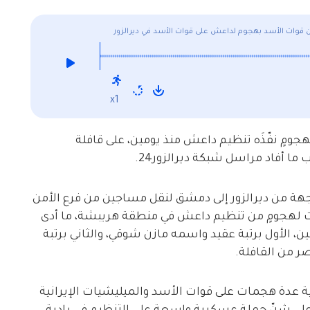
 قوات الأسد بهجوم لداعش على قوات الأسد في ديرالزور
x1
 بهجومٍ نفّذَه تنظيم داعش منذ يومين، على قافلة
أفاد مراسل شبكة ديرالزور24.
جهة من ديرالزور إلى دمشق لنقل مساجين من فرع الأمن
الزور بتاريخ 23 – 12 – 2019، تعرضت لهجومٍ من تنظيم داعش في منطقة هريبشة، ما أدى
 الأول برتبة عقيد واسمه مازن شوقي، والثاني برتبة
ية عدة هجمات على قوات الأسد والميليشيات الإيرانية