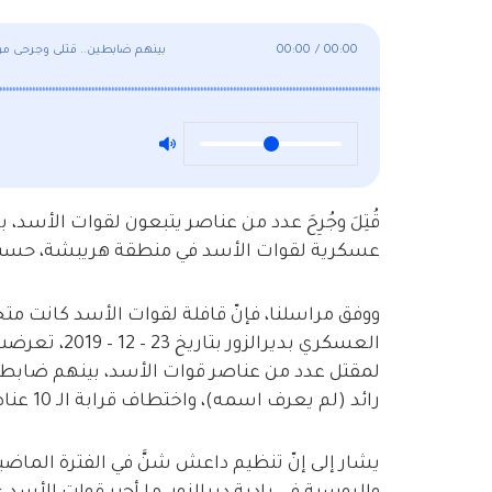
00:00
/
00:00
بينهم ضابطين.. قتلى وجرحى من
قُتِلَ وجُرِحَ عدد من عناصر يتبعون لقوات الأسد،
عسكرية لقوات الأسد في منطقة هريبشة، حسب ما 
ووفق مراسلنا، فإنّ قافلة لقوات الأسد كانت مت
العسكري بدير
لمقتل عدد من عناصر قوات الأسد، بينهم ضابطين،
رائد (لم يعرف اسمه)، واختطاف قرابة الـ 10 عناصر من القافلة.
يشار إلى إنّ تنظيم داعش شنَّ في الفترة الماض