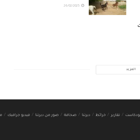
26/02/2025
ت
المزيد
ودكاست
تقارير
خرائط
ديرتنا
صحافة
صور من ديرتنا
فيديو جرافيك
مج