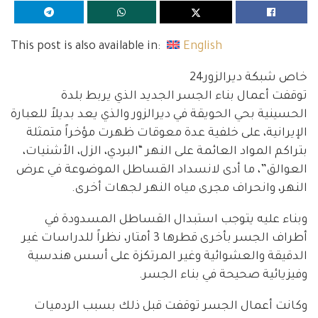
This post is also available in:
English
خاص شبكة ديرالزور24
توقفت أعمال بناء الجسر الجديد الذي يربط بلدة
الحسينية بحي الحويقة في ديرالزور والذي يعد بديلاً للعبارة
الإيرانية، على خلفية عدة معوقات ظهرت مؤخراً متمثلة
بتراكم المواد العائمة على النهر “البردي، الزل، الأشنيات،
العوالق”، ما أدى لانسداد القساطل الموضوعة في عرض
النهر، وانحراف مجرى مياه النهر لجهات أخرى.
وبناء عليه يتوجب استبدال القساطل المسدودة في
أطراف الجسر بأخرى قطرها 3 أمتار، نظراً للدراسات غير
الدقيقة والعشوائية وغير المرتكزة على أسس هندسية
وفيزيائية صحيحة في بناء الجسر.
وكانت أعمال الجسر توقفت قبل ذلك بسبب الردميات