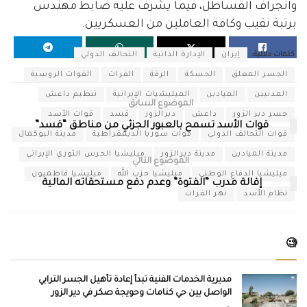
وانجراف القساطل، فيما يشرف عليه ضابط مهندس
برتبة نقيب وكافة العاملين من العسكريين.
كلمات دلالية:
إيران
الإدارة الذاتية
التحالف الدولي
الجسر المعلق
الحسكة
الرقة
الفرات
القوات الروسية
المدنيين
الميادين
الميليشيات الإيرانية
تنظيم داعش
الموضوع السابق
جسر دير الزور
داعش
ديرالزور
قسد
قوات الأسد
قوات الأسد تسمح بالعبور الجزئي من مناطق “قسد”
قوات التحالف الدولي
قوات سوريا الديمقراطية
مدينة البوكمال
مدينة الميادين
مدينة ديرالزور
ميليشيا الحرس الثوري الإيراني
الموضوع التالي
ميليشيا الدفاع الوطني
ميليشيا حزب الله
ميليشيا فاطميون
إقالة مدرب “الفتوة” وعدم دفع مستحقاته المالية
نظام الأسد
نهر الفرات
🧐
مديرية الخدمات الفنية تبدأ إعادة تأهيل الجسر الترابي
الواصل بين حي كنامات وحويجة صكر في دير الزور