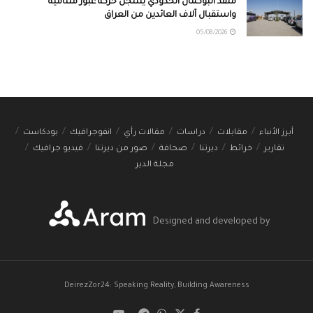
منفذ البوكمال الحدودي يسجل حركة عبور متنامية
واستقبال آلاف العائدين من العراق
05/08/2026
أبرز الأنباء
مقابلات
دراسات
مقالات رأي
انفوجرافيك
بودكاست
تقارير
خرائط
ديرتنا
صحافة
صور من ديرتنا
فيديو جرافيك
مجلة الدير
Designed and developed by
DeirezZor24: Speaking Reality, Building Awareness