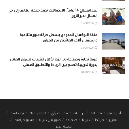
بعد انقطاع 14 عاماً.. الاتصالات تعيد خدمة الهاتف إلى حي
العمال بدير الزور
05/08/2026
منفذ البوكمال الحدودي يسجل حركة عبور متنامية
واستقبال آلاف العائدين من العراق
05/08/2026
غرفة تجارة وصناعة دير الزور تؤهل الشباب لسوق العمل
بدورة تدريبية تجمع بين الريادة والتطبيق العملي
04/08/2026
أبرز الأنباء
مقابلات
دراسات
مقالات رأي
انفوجرافيك
بودكاست
تقارير
خرائط
ديرتنا
صحافة
صور من ديرتنا
فيديو جرافيك
مجلة الدير