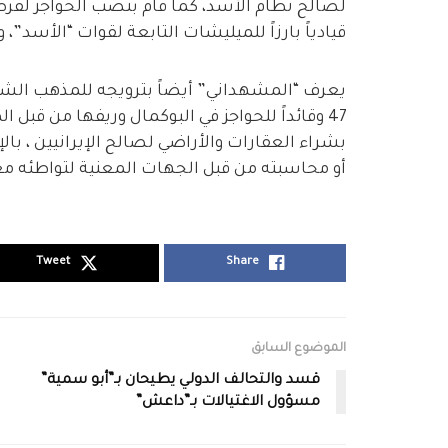
لصالح نظام الأسد، كما قام بنصب الحواجز لفرض 
قيادياً بارزاً للميليشات التابعة لقوات “الأسد”، 
يعرف “المشهداني” أيضاً بترويجه للمذهب الشيعي 
47 وقائداً للحواجز في البوكمال وريفها من قبل
بشراء العقارات والأراضي لصالح الإيرانيين ، ب
أو محاسبته من قبل الجهات المعنية لتواطئه م
Tweet
Share
الموضوع السابق
قسد والتحالف الدولي يطيحان بـ”أبو سمية”
مسؤول الاغتيالات بـ”داعش”