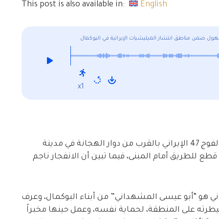
This post is also available in:
English
هول ضمن مناطق انتشار الميليشيات الإيرانية في البوكمال
x1
رصدت شبكة ديرالزور 24 وقوع انفجار داخل مقر الفوج 47 الإيراني بالقرب من دوار الهجانة في مدينة
طع للطريق أمام المبنى، فيما تبين أن الانفجار ناجم
رس الثوري الإيراني هو “أبو عيسى المشهداني” من أبناء البوكمال، وعرف
سيطرته على المنطقة، لحماية نفسه، وعمل حينها مخبراً