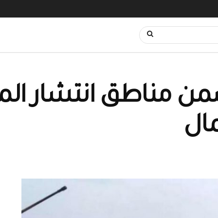
من مناطق انتشار الم
مال