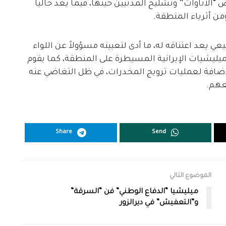
“الأتاوات” وتشليح المدنيين حينها، فيما يعد حاليا
ومن أثرياء المنطقة.
يعد اعتناقه له، ما أدى لتعيينه مسؤولاً عن اللواء
 الميليشيات الإيرانية المسيطرة على المنطقة، كما يقوم
الإضافة لعمليات ترويج المخدرات، في ظل التغاضي عنه
عهم.
Share
Send
الموضوع التالي
ميليشيا “الدفاع الوطني” فن “السرقة”
و”التعفيش” في ديرالزور