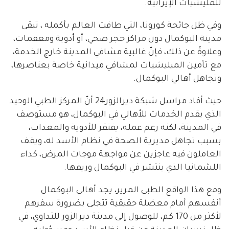
للمليشيات الإيرانية.
وفي ظل جائحة كورونا، التي طافت العالم بأكمله ، تبقى
مدينة البوكمال دون مراكز حجر صحي، أو أدوية ومعقمات،
وعلاوةً عن ذلك، فإنّ غالبية مشافي المدينة خارج الخدمة،
مع تأمين الميليشيات لمشافي ميدانية خاصة بعناصرها،
وتجاهل أهالي البوكمال.
حيث أفاد مراسل شبكة ديرالزور24 أنّ المركز الطبي الوحيد
الذي يقدم الخدمات للأهالي في البوكمال، هو مستوصف
في المدينة، لكنه رغم عمله، يفتقر للأدوية والمعدات،
بسبب تجاهل مديرية الصحة في نظام الأسد له، ويقف
العاملون فيه عاجزين عن مواجهة موجات المرض، كداء
اللشمانيا الذي ينتشر في البوكمال وريفها.
ومع هذا الواقع الطبي المرير، يجد أهالي البوكمال
أنفسهم أمام معضلة حقيقية تتجلى بضرورة سفرهم
لأكثر من 170 كم، للوصول إلى مدينة ديرالزور للتداوي، في