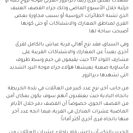
شهدت بعض قرى ريف ديرالزور الغربي موجة نزوح كلية أو
جزئية خلال الأسبوع الماضي وذلك جراء القصف العنيف
الذي تشنه الطائرات الروسية أو بسبب مجاورة بعض
القرى لمناطق المعارك والاشتباكات أو حتى كونها
أصبحت ساحة لها.
وفي السياق، فقد نزح أهالي قرية عياش بالكامل لقرىً
أخرى بعيداً عن المعارك والاشتباكات القريبة على
مشارف اللواء 137 حيث يقيمون في خيم وسط ظروف
مأساوية صعبة يعيشها هؤلاء
جراء موجة البرد الشديد
التي تشهدها ديرالزور.
من جانب آخر، نزح عدد كبير من العائلات في بلدة الخريطة
باتجاه البادية حيث يعتقدون أنهم سوف يكون بمكان أمن
من القصف الجوي، خصوصاً أن القصف دمر خلال الأيام
الماضية عشرات المنازل في القرية، فيما اتجه عدد آخر
منها باتجاه قرى أخرى أكثر أماناً.
الجدير بالذكر، أن داعش قام بإجلاء عشرات العائلات من