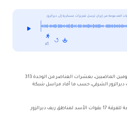
ات المدعومة من إيران ترسل تعزيزات عسكرية إلى ديرالزور
x1
دفعت الميليشيات المدعومة من إيران، خلال اليومين الماضيين، بعشرات العناصر من الوحدة 313
يف ديرالزور الشرقي، حسب ما أفاد مراسل شبكة
وقال مراسلنا إنّ العناصر وصلوا عبر حافلات تابعة للفرقة 17 بقوات الأسد لمناطق ريف ديرالزور