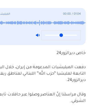
01:04
/
00:00
الميليشي
خاص ديرالزور24
التابعة لمليشيا “حزب الله” اللبناني لمناطق ر
ديرالزور24.
الشرقي.