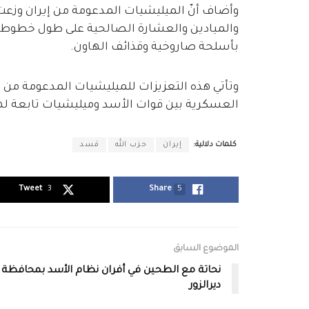
وأضاف أنّ الميليشيات المدعومة من إيران وزعت 
والميادين والعشارة الصالحية على طول خطوط
بأسلحة صاروخية وقذائف الهاون.
وتأتي هذه التعزيزات للميليشيات المدعومة من 
العسكرية بين قوات الأسد وميليشيات تابعة له
كلمات دلالية:
إيران
حزب الله
قسد
Tweet
3
Share
5
الموضوع السابق
نحاتة مع الطحين في أفران نظام الأسد بمحافظة
ديرالزور