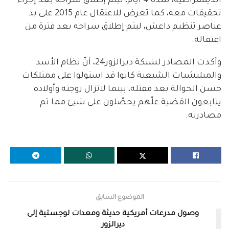
الديمقراطية، لمدة 4 أيام، ليتم إطلاق سراحه بعد إجراء
تحقيقات معه، كما تعرض للاعتقال عام 2015 على يد
عناصر تنظيم داعش، ليتم إطلاق سراحه بعد فترة من
اعتقاله.
وأكدت المصادر لشبكة ديرالزور24، أنّ نظام الأسد
والميليشيات الشيعية كانوا قد استولوا على ممتلكات
حسن الحوالة بعد مقتله، بينما لاتزال زوجته وأولاده
يتابعون القضية علّهم يحصّلون على شيئ مما تم
مصادرته.
الموضوع السابق
وصول مدرعات أمريكية حديثة ومعدات لوجستية إلى
ديرالزور