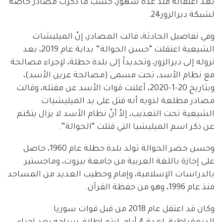
بعد اعتقاله منذ عدة شهور، حسب ما ذكرت مصادر خاصة
لشبكة ديرالزور24.
وفي تفاصيل الحادثة، قالت المصادر، إنّ الميليشات
الشيعية اعتقلت “حسن الحوالة” بداية عام 2019، بعد
نزوله إلى ديرالزور، وتحديداً إلى بلدة حطلة، لإجراء مصالحة
مع نظام الأسد، تحت مسمى (مصالحة عرين الأسد)،
وبتاريخ 20-1-2020، أعلنت قوات الأسد عن مقتله، وقالت
مصادر مطلعة لذويه أنه قتل على يد الميليشيات
الشيعية تحت التعذيب، إلاّ أنّ نظام الأسد لا يزال يتكتم
عن ذكر اسم الميليشيا التي قتلت “الحوالة”.
وحسن خضر الحوالة تولد بلدة حطلة عام 1960، حاصل
على إجازة باللغة العربية من جامعة بيروت، وماجستير
بالدراسات الإسلامية، وإمام وخطيب العديد من المساجد
منذ عام 1996، وهو من حفظة القرآن.
وكان قد اعتقل عام 2018 من قبل قوات سوريا