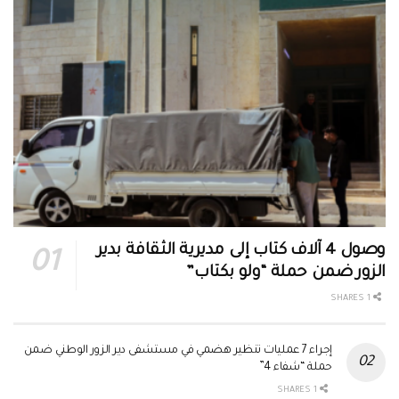
وصول 4 آلاف كتاب إلى مديرية الثقافة بدير
الزور ضمن حملة “ولو بكتاب”
1 SHARES
إجراء 7 عمليات تنظير هضمي في مستشفى دير الزور الوطني ضمن
حملة “شفاء 4”
1 SHARES