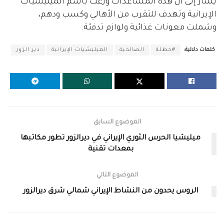
يشار إلى أنّ هذه المساعدات وزعت باسم الميليشيات
الإيرانية وتهدف للتقرب من الأهالي وكسب ودهم،
وشملت معونات غذائية ولوازم تدفئة.
كلمات دلالية:
#حطلة
الصالحية
الميليشيات الإيرانية
دير الزور
الموضوع السابق
ميليشيا الحرس الثوري الإيراني في ديرالزور تطور مكاتبها
بمعدات تقنية
الموضوع التالي
الروس يحدون من النشاط الإيراني شمالي شرق ديرالزور