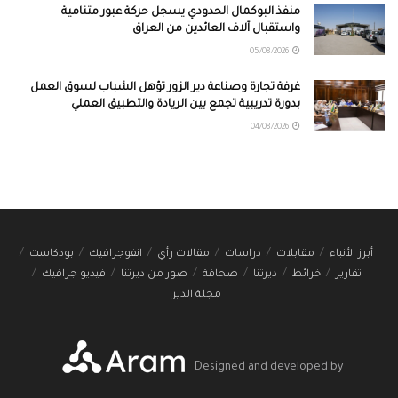
منفذ البوكمال الحدودي يسجل حركة عبور متنامية
واستقبال آلاف العائدين من العراق
05/08/2026
غرفة تجارة وصناعة دير الزور تؤهل الشباب لسوق العمل
بدورة تدريبية تجمع بين الريادة والتطبيق العملي
04/08/2026
أبرز الأنباء
مقابلات
دراسات
مقالات رأي
انفوجرافيك
بودكاست
تقارير
خرائط
ديرتنا
صحافة
صور من ديرتنا
فيديو جرافيك
مجلة الدير
Designed and developed by