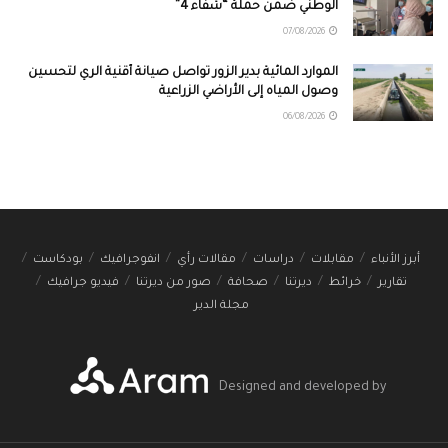
الوطني ضمن حملة “شفاء 4”
07/08/2026
الموارد المائية بدير الزور تواصل صيانة أقنية الري لتحسين
وصول المياه إلى الأراضي الزراعية
06/08/2026
أبرز الأنباء
مقابلات
دراسات
مقالات رأي
انفوجرافيك
بودكاست
تقارير
خرائط
ديرتنا
صحافة
صور من ديرتنا
فيديو جرافيك
مجلة الدير
Designed and developed by