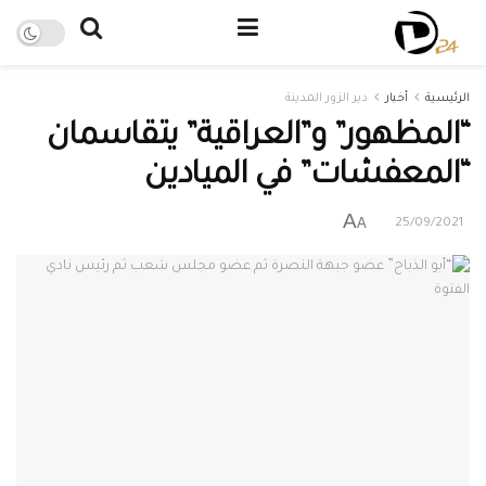
الرئيسية
أخبار
دير الزور المدينة
“المظهور” و”العراقية” يتقاسمان
“المعفشات” في الميادين
A
A
25/09/2021