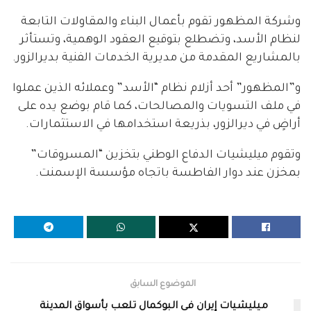
وشركة المظهور تقوم بأعمال البناء والمقاولات التابعة
لنظام الأسد، وتضطلع بتوقيع العقود الوهمية، وتستأثر
بالمشاريع المقدمة من مديرية الخدمات الفنية بديرالزور.
و”المظهور” أحد أزلام نظام “الأسد” وعملائه الذين عملوا
في ملف التسويات والمصالحات، كما قام بوضع يده على
أراضٍ في ديرالزور، بذريعة استخدامها في الاستثمارات.
وتقوم ميليشيات الدفاع الوطني بتخزين “المسروقات”
بمخزن عند دوار الفاطسة باتجاه مؤسسة الإسمنت.
الموضوع السابق
ميليشيات إيران في البوكمال تلعب بأسواق المدينة