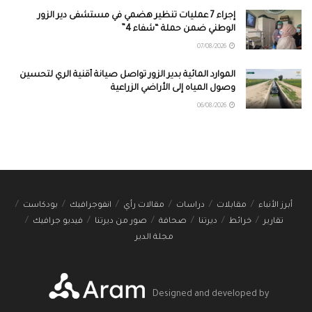
إجراء 7 عمليات تنظير هضمي في مستشفى دير الزور
الوطني ضمن حملة “شفاء 4”
07/08/2026
الموارد المائية بدير الزور تواصل صيانة أقنية الري لتحسين
وصول المياه إلى الأراضي الزراعية
06/08/2026
أبرز الأنباء
مقابلات
دراسات
مقالات رأي
انفوجرافيك
بودكاست
تقارير
خرائط
ديرتنا
صحافة
صور من ديرتنا
فيديو جرافيك
مجلة الدير
Designed and developed by