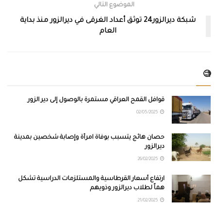
الموضوع التالي
شبكة ديرالزور24 توثق أعداد الغرقى في ديرالزور منذ بداية
العام
🧐
قوافل القمح العراقي مستمرة بالوصول إلى دير الزور
02/05/2025
حصان هائج يتسبب بوفاة امرأة وإصابة شخصين بمدينة
ديرالزور
26/02/2025
ارتفاع أسعار القرطاسية والمستلزمات الدراسية تشكل
هماً لطلاب ديرالزور وذويهم
21/02/2025