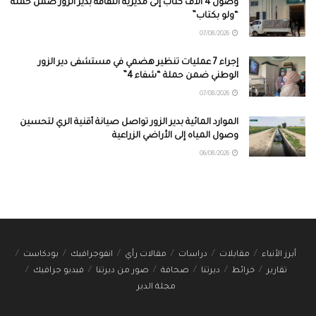
وصول 4 آلاف كتاب إلى مديرية الثقافة بدير الزور ضمن حملة
“ولو بكتاب”
07/08/2026
إجراء 7 عمليات تنظير هضمي في مستشفى دير الزور
الوطني ضمن حملة “شفاء 4”
07/08/2026
الموارد المائية بدير الزور تواصل صيانة أقنية الري لتحسين
وصول المياه إلى الأراضي الزراعية
06/08/2026
أبرز الأنباء
مقابلات
دراسات
مقالات رأي
انفوجرافيك
بودكاست
تقارير
خرائط
ديرتنا
صحافة
صور من ديرتنا
فيديو جرافيك
مجلة الدير