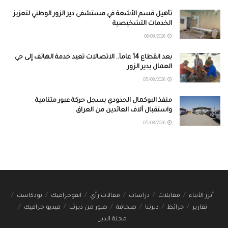
تأهيل قسم الأشعة في مستشفى دير الزور الوطني لتعزيز
الخدمات التشخيصية
06/08/2026
بعد انقطاع 14 عاماً.. الاتصالات تعيد خدمة الهاتف إلى حي
العمال بدير الزور
05/08/2026
منفذ البوكمال الحدودي يسجل حركة عبور متنامية
واستقبال آلاف العائدين من العراق
05/08/2026
أبرز الأنباء
مقابلات
دراسات
مقالات رأي
انفوجرافيك
بودكاست
تقارير
خرائط
ديرتنا
صحافة
صور من ديرتنا
فيديو جرافيك
مجلة الدير