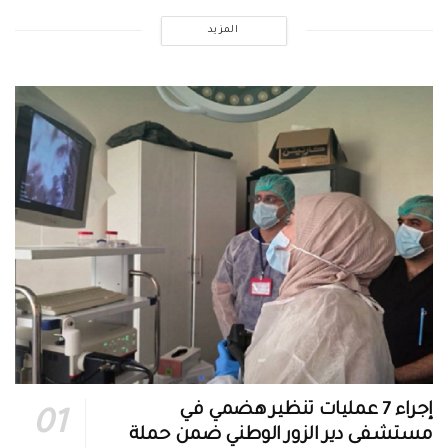
المزيد
إجراء 7 عمليات تنظير هضمي في
مستشفى دير الزور الوطني ضمن حملة