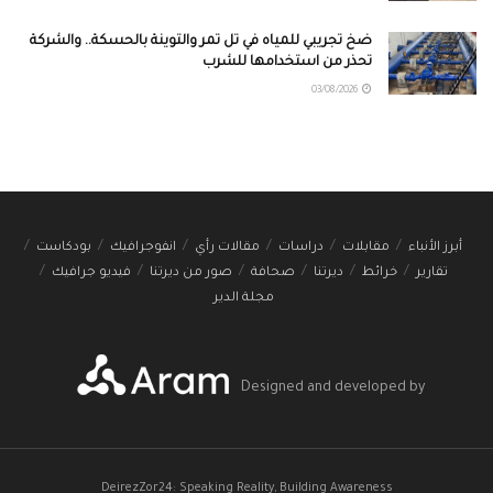
ضخ تجريبي للمياه في تل تمر والتوينة بالحسكة.. والشركة
تحذر من استخدامها للشرب
03/08/2026
أبرز الأنباء
مقابلات
دراسات
مقالات رأي
انفوجرافيك
بودكاست
تقارير
خرائط
ديرتنا
صحافة
صور من ديرتنا
فيديو جرافيك
مجلة الدير
Designed and developed by
DeirezZor24: Speaking Reality, Building Awareness