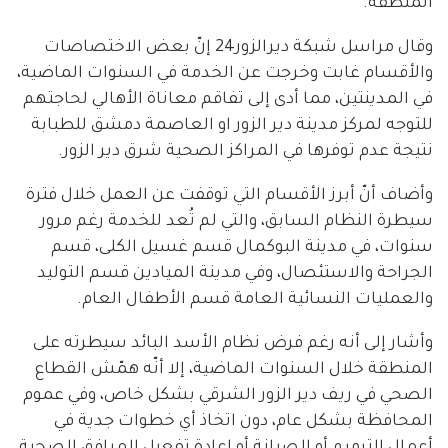
المنطقة.
وقال مراسل شبكة ديرالزور24 إنّ بعض الاختصاصات
والأقسام غابت وخرجت عن الخدمة في السنوات الماضية،
في المدينتين، مما أدى إلى تفاقم معاناة الأهالي لحاجتهم
للتوجه لمركز مدينة دير الزور او العاصمة دمشق للطبابة
نتيجة عدم توفرها في المراكز الصحية شرق دير الزور.
وأضاف أنّ أبرز الأقسام التي توقفت عن العمل خلال فترة
سيطرة النظام السابق، والتي لم تُعد للخدمة رغم مرور
سنوات، في مدينة البوكمال قسم غسيل الكلى، قسم
الجراحة والاستئصال، وفي مدينة الميادين قسم التوليد
والعمليات النسائية العامة قسم الأطفال العام.
وأشار إلى أنه رغم فرض نظام الأسد البائد سيطرته على
المنطقة خلال السنوات الماضية، إلا أنّه همّش القطاع
الصحي في ريف دير الزور الشرقي بشكل خاص، وفي عموم
المحافظة بشكل عام، دون اتخاذ أي خطوات جدية في