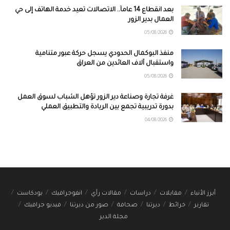
بعد انقطاع 14 عاماً.. الاتصالات تعيد خدمة الهاتف إلى حي
العمال بدير الزور
05/08/2026
منفذ البوكمال الحدودي يسجل حركة عبور متنامية
واستقبال آلاف العائدين من العراق
05/08/2026
غرفة تجارة وصناعة دير الزور تؤهل الشباب لسوق العمل
بدورة تدريبية تجمع بين الريادة والتطبيق العملي
04/08/2026
أبرز الأنباء
مقابلات
دراسات
مقالات رأي
انفوجرافيك
بودكاست
تقارير
خرائط
ديرتنا
صحافة
صور من ديرتنا
فيديو جرافيك
مجلة الدير