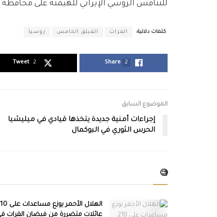
للتنافس الروسي الإيراني للهيمنة على محافظة دي
كلمات دلالية:
الفرات
الفيلق الخامس
روسيا
Tweet
2
Share
2
الموضوع السابق
إجراءات أمنية جديدة يتخذها قيادي في ميليشيا
الحرس الثوري في البوكمال
🧐
الهلال الأحمر يوزع مساعد
عائلات متضررة من فيضان الفرات ف