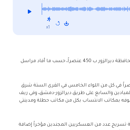
x1
دعّم الفيلق الخامس المدعوم روسياً صفوفه بمحافظة ديرالزور ب 450 عنصراً، حسب ما أفاد مراسل
اسلنا إنّ العناصر توزعوا بمعدل 150 عنصراً في كل من اللواء الخامس في القرى الستة شرق
يادين والسابع على طريق ديرالزور-دمشق، وفي ريف
صفوفه بمكاتب الانتساب بكل من مكاتب حطلة ومدينتي
 تسريح عدد من العسكريين المجندين مؤخراً إضافة