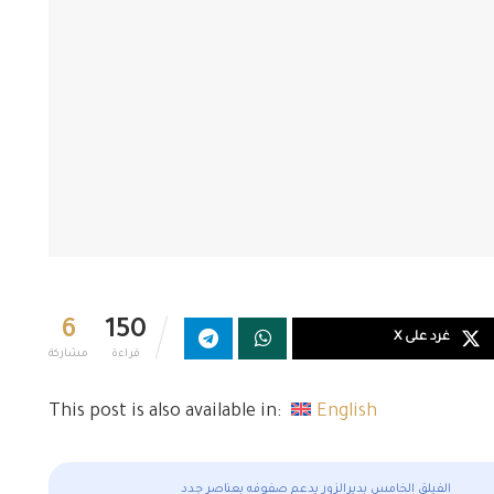
6
150
غرد على X
قراءة
مشاركة
This post is also available in:
English
الفيلق الخامس بديرالزور يدعم صفوفه بعناصر جدد