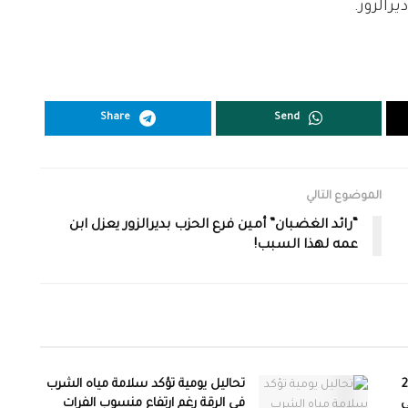
رالزور.
Share
Send
الموضوع التالي
“رائد الغضبان” أمين فرع الحزب بديرالزور يعزل ابن
عمه لهذا السبب!
ات على 210
تحاليل يومية تؤكد سلامة مياه الشرب
ي
في الرقة رغم ارتفاع منسوب الفرات