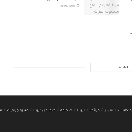
31/05/2026
ن
المزيد
ودكاست
تقارير
خرائط
ديرتنا
صحافة
صور من ديرتنا
فيديو جرافيك
مج