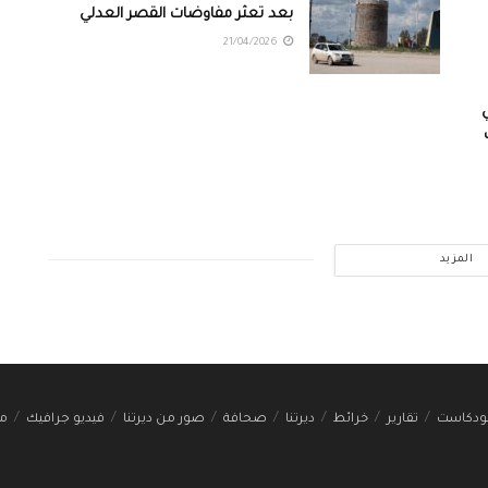
بعد تعثر مفاوضات القصر العدلي
21/04/2026
المزيد
ودكاست
تقارير
خرائط
ديرتنا
صحافة
صور من ديرتنا
فيديو جرافيك
مج