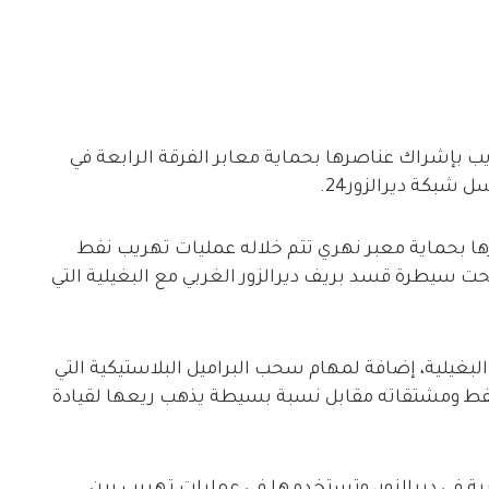
ل التهريب بإشراك عناصرها بحماية معابر الفرقة الرابعة في
 شبكة ديرالزور24.
مشاة أشركت عناصرها بحماية معبر نهري تتم خلاله عمليات تهريب نفط
 تحت سيطرة قسد بريف ديرالزور الغربي مع البغيلية التي
ة 17 حول محطة مياه البغيلية، إضافة لمهام سحب البراميل البلاستيكية التي
نفط ومشتقاته مقابل نسبة بسيطة يذهب ريعها لقيادة