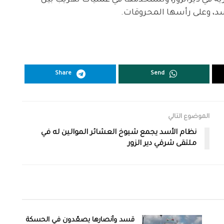
ية في ديرالزور، وتستخدمها في عمليات تهريب بين
، وعلى رأسها المحروقات.
Share
Send
الموضوع التالي
نظام الأسد يجمع شيوخ العشائر الموالين له في
ملتقى شرقي دير الزور
قسد وأنصارها يصعّدون في الحسكة