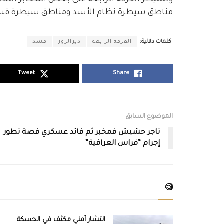
وتسيطر الفرقة الرابعة على بعض المعابر النهر
مناطق سيطرة نظام الأسد ومناطق سيطرة قسد
كلمات دلالية:
الفرقة الرابعة
ديرالزور
قسد
Tweet
Share
الموضوع السابق
تاجر حشيش فمخبر ثم قائد عسكري قصة تطور
إجرام “فراس العراقية”
🧐
انتشار أمني مكثف في الحسكة