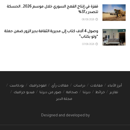
قفزة في إنتاج القمح السوري خلال موسم 2026.. الحسكة
تتصدر بـ37%
08/08/2026
وصول 4 آلاف كتاب إلى مديرية الثقافة بدير الزور ضمن حملة
“ولو بكتاب”
07/08/2026
أبرز الأنباء
مقابلات
دراسات
مقالات رأي
انفوجرافيك
بودكاست
تقارير
خرائط
ديرتنا
صحافة
صور من ديرتنا
فيديو جرافيك
مجلة الدير
Designed and developed by