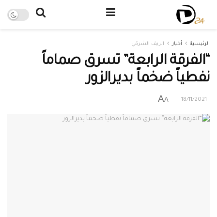
الرئيسية
أخبار
الريف الشرقي
“الفرقة الرابعة” تسرق صماماً
نفطياً ضخماً بديرالزور
A
A
18/11/2021