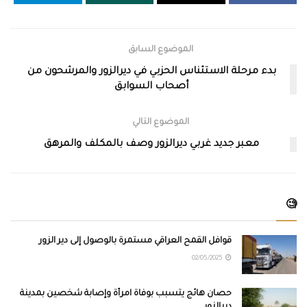
الموضوع السابق
بدء مرحلة الاستئناس الحزبي في ديرالزور والمرشحون من
أصحاب السوابق
الموضوع التالي
معبر جديد غربي ديرالزور وصف بالمكلف والمرهق
🧐
قوافل القمح العراقي مستمرة بالوصول إلى دير الزور
02/05/2025
حصان هائج يتسبب بوفاة امرأة وإصابة شخصين بمدينة
ديرالزور