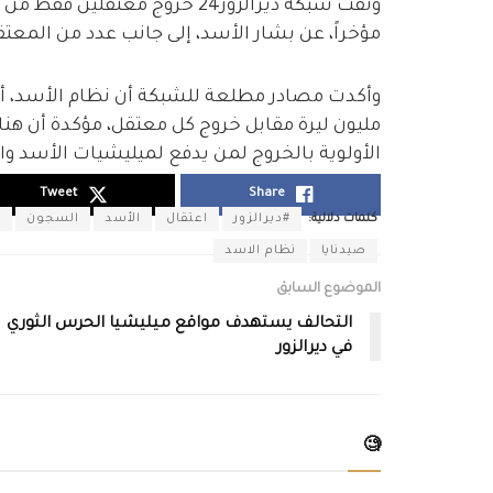
وثقت شبكة ديرالزور24 خروج معتق
مؤخراً، عن بشار الأسد، إلى جانب عدد من المعتقل
مليون ليرة مقابل خروج كل معتقل، مؤكدة أن هنا
الأولوية بالخروج لمن يدفع لميليشيات الأسد وال
Tweet
Share
كلمات دلالية:
#ديرالزور
اعتقال
الأسد
السجون
ا
صيدنايا
نظام الاسد
الموضوع السابق
التحالف يستهدف مواقع ميليشيا الحرس الثوري
في ديرالزور
🧐