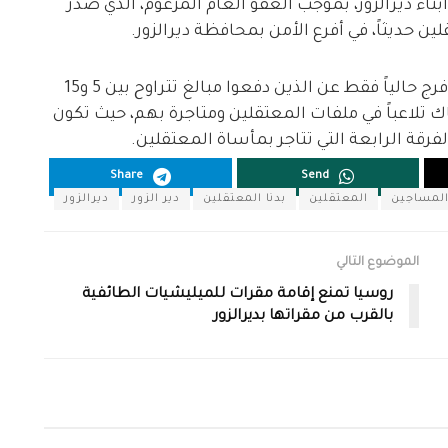
لَين فقط من أبناء ديرالزور، بموجب العفو العام المزعوم، الذي صدر
ين حديثاً، في أفرع الأمن بمحافظة ديرالزور.
وأكدت مصادر مطلعة للشبكة أن نظام الأسد، أفرج حالياً فقط عن الذين دفعوا مبالغ تتراوح بين 5 و15
ك تلاعباً في ملفات المعتقلين ومتاجرة بهم، حيث تكون
فرقة الرابعة التي تتاجر بمأساة المعتقلين.
Share
Send
لمساجين
المعتقلين
بدنا المعتقلين
دير الزور
ديرالزور
الموضوع التالي
روسيا تمنع إقامة مقرات للميليشيات الطائفية
بالقرب من مقراتها بديرالزور