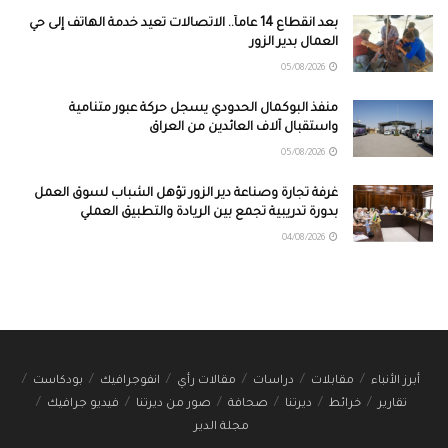
بعد انقطاع 14 عاماً.. الاتصالات تعيد خدمة الهاتف إلى حي
العمال بدير الزور
05/08/2026
منفذ البوكمال الحدودي يسجل حركة عبور متنامية
واستقبال آلاف العائدين من العراق
05/08/2026
غرفة تجارة وصناعة دير الزور تؤهل الشباب لسوق العمل
بدورة تدريبية تجمع بين الريادة والتطبيق العملي
04/08/2026
أبرز الأنباء
مقابلات
دراسات
مقالات رأي
انفوجرافيك
بودكاست
تقارير
خرائط
ديرتنا
صحافة
صور من ديرتنا
فيديو جرافيك
مجلة الدير