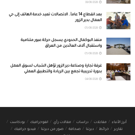
06/08/2026
بعد انقطاع 14 عاماً.. الاتصالات تعيد خدمة الهاتف إلى حي
العمال بدير الزور
05/08/2026
منفذ البوكمال الحدودي يسجل حركة عبور متنامية
واستقبال آلاف العائدين من العراق
05/08/2026
غرفة تجارة وصناعة دير الزور تؤهل الشباب لسوق العمل
بدورة تدريبية تجمع بين الريادة والتطبيق العملي
04/08/2026
أبرز الأنباء
مقابلات
دراسات
مقالات رأي
انفوجرافيك
بودكاست
تقارير
خرائط
ديرتنا
صحافة
صور من ديرتنا
فيديو جرافيك