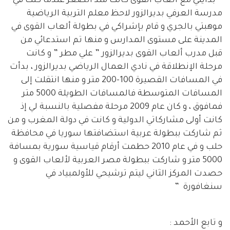
” بدايتي مع ألعاب القوى كانت منذ الصغر عندما كنت في
مدرسة العرفي بديرالزور لاحظ معلم التربية الرياضية
موهبتي بالجري و قام بإشراكي في بطولة ألعاب القوى في
المدينة على مستوى المدارس و منها تم استدعائي من
قبل مدرب ألعاب القوى بديرالزور ” علي مطر ” و كانت
مرحلة الإنطلاقة في نادي العمال الرياضي بديرالزور ، بدأت
في المسافات القصيرة 100-200 متر و منها انتقلت إلى
المسافات المتوسطة فالمسافات الطويلة 5000 متر
فمافوق ، و كان عام 2009 مرحلة مفصلية بالنسبة لي إذ
كانت أولى مشاركاتي الدولية و كانت في دولة المغرب و من
ثم شاركت ببطولة عربية استضافتها سوريا في محافظة
حلب و في عام 2010 حطمت أرقام قياسية سورية بمسافة
5000 متر و شاركت ببطولة مصر العربية لألعاب القوى و
حصدت المركز الثاني ليتم ترشيحي للأولمبياد في
سنغافورة ”
و تابع الأحمد :