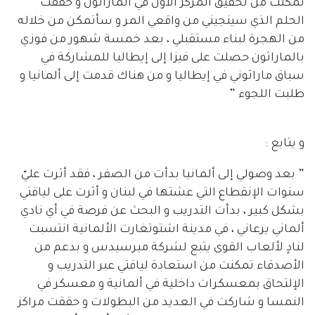
تمكنت من تحقيق المركز الأول في الماراثون و حققت
الحلم الذي سينجيني من واقعي المر و سأتمكن من خلاله
من الهجرة لبناء مستقبلي ، بعد خمسة شهور من فوزي
بالماراثون حصلت على فيزا إلى إيطاليا للمشاركة في
سباق ماراثوني في إيطاليا و من هناك قدمت إلى ألمانيا و
طلبت اللجوء ”
و يتابع :
” بعد وصولي إلى ألمانيا بدأت من الصفر ، فقد أثرت عليّ
سنوات الإنقطاع التي عشتها في لبنان و أثرت على لياقتي
بشكل كبير ، بدأت التدريب و البحث عن فرصة في أي نادي
ألماني يرعاني ، في مدينة اشتوتغارت الألمانية انتسبت
لنادٍ لألعاب القوى يتبع لشركة ميرسيدس و بدعم من
الأصدقاء تمكنت من استعادة لياقتي عبر التدريب و
الإلتحاق بمعسكرات داخلية في ألمانية و معسكر في
النمسا و شاركت في العديد من البطولات و حققت مراكز