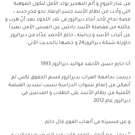
من غبار النزوح و ألم التهجير يولد الأمل لتكون الموهبة
التي وأدت من نظام الأسد جسر الإنقاذ نحو فجرٍ جديد ،
قصة نجاح لأحد أبناء ديرالزور في بلاد اللجوء بعد أنّ هرب و
عائلته من مقصلة الأسد باحثين عن العيش الآمن بعيداً
عن أنياب الأسد و زبانيته ، حازم الأحمد عدّاء من ديرالزور
حاورته شبكة ديرالزور24 و خصها بالحديث الآتي :
أنا حازم حسن الأحمد مواليد ديرالزور 1993
درست بجامعة الفرات بديرالزور قسم الحقوق لكنني لم
أتمكن من إتمام سنوات الدراسة بسبب تشديد القبضة
الأمنية من نظام الأسد على الطلاب و المدنيين في
ديرالزور عام 2012 .
و عن مسيرته في ألعاب القوى قال حازم :