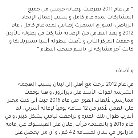
” في عام 2011 تعرضت لإصابة حرمتني من جميع
المشاركات لمدة عام كامل و بسبب إهمال الإتحاد
الرياضي السوري استمرت إصابتي لمدة عام كامل ، عام
2012 و بعد التعافي من الإصابة شاركت في بطولة بالأردن
و حققت المركز الثاني و تأهلت لبطولة آسيا بسيريلانكا و
كانت آخر مشاركة لي باسم منتخب النظام ”
و أضاف :
في عام 2012 نزحت مع أهلي إلى لبنان بسبب الهجمة
الشرسة لقوات الأسد على ديرالزور ، و هنا توقفت
ممارستي لألعاب القوى حتى عام 2016 حيث أني كنت مجبر
على العمل لأكثر من 12 ساعة يومياً لإعالة أسرتي ، لم
أتدرب طوال تلك الفترة و تراجعت لياقتي بشكل كبير ، و في
عام 2015 و بالصدفة قرأت إعلان على الفيسبوك عن إقامة
ماراثون في لبنان لمسافة 42 كم ، و أن من يحصل على