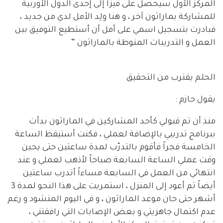
المركز الأول سيحصل على فيزا إلى إحدى الدول الأوربية
للمشاركة بماراثون آخر ، و هنا ولِد الأمل لدي من جديد ،
فبادرت بتسجيل اسمي على أمل أن أستطيع التوفيق بين
العمل و التدريبات المنوطة بالماراثون ”
الحلم يقترب من التحقيق
يقول حازم :
منذ أن تم قبولي كأحد المشاركين في الماراثون بدأت
ببرنامج تدريبي بالإضافة لعملي ، فكنت أستيقظ الساعة
الخامسة فجراً فأقوم بالتدرّب لمدة ساعتين حتى يحين
وقت عملي الساعة السابعة صباحاً لأذهب لعملي و عند
انتهائي من العمل في السابعة مساءاً أتدرب ساعتين
أيضاً ثم أعود إلى المنزل ، استمريت على هذا النحو لمدة 3
أشهر حتى حان موعد الماراثون ، و في اليوم المنشود و رغم
عدم اكتمال جاهزيتي و بعض الإصابات التي رافقتني ،