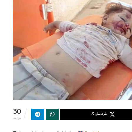
30
غرد على X
قراءة