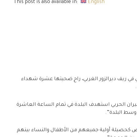
This post is also available in:
English
بني في ريف ديرالزور الغربي، راح ضحيتها عشرة شهداء
 قال:” أن الطيران الحربي استهدف البلدة في تمام الساعة العاشرة
وسط البلدة”.
لنا “أن عدد الشهداء بلغ 10 أشخاص كحصيلة أولية جميعهم من الأطفال والنساء بينهم