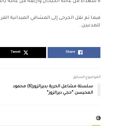
6 شهداء من عائلة الجيجان وأربعة من عائلة ياسين الجمعة”.
فيما تم نقل الجرحى إلى المشافي الميدانية ال
للمدنيين..
Tweet
Share
الموضوع السابق
سلسلة مشاعل الحرية بديرالزور(6) محمود
المحيسن “حجي ديرالزور”
🧐