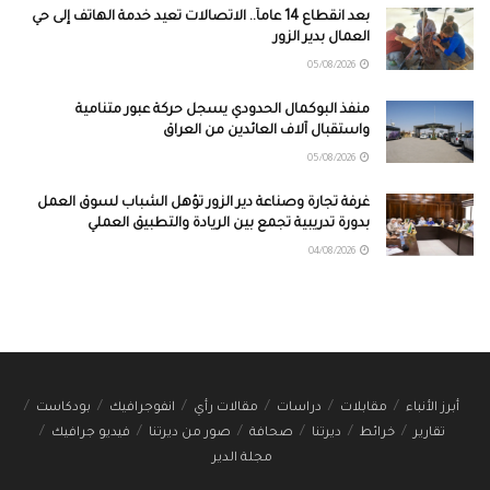
بعد انقطاع 14 عاماً.. الاتصالات تعيد خدمة الهاتف إلى حي
العمال بدير الزور
05/08/2026
منفذ البوكمال الحدودي يسجل حركة عبور متنامية
واستقبال آلاف العائدين من العراق
05/08/2026
غرفة تجارة وصناعة دير الزور تؤهل الشباب لسوق العمل
بدورة تدريبية تجمع بين الريادة والتطبيق العملي
04/08/2026
أبرز الأنباء
مقابلات
دراسات
مقالات رأي
انفوجرافيك
بودكاست
تقارير
خرائط
ديرتنا
صحافة
صور من ديرتنا
فيديو جرافيك
مجلة الدير