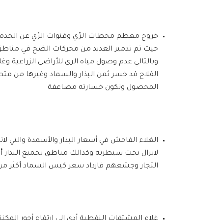
خروج معظم محطات الرّي وقنوات الرّي عن الخدم
حيث تم تدمير العديد من محركات الضخ في مناطق ر
وبالتالي عدم وصول مياه الري للأراضي الزراعية و
الفلاح قد خسر ثمن البذار والسماد وغيرها من متطل
المحصول وتكون خسارته مضاعفة
الغلاء الفاحش في أسعار البذار والأسمدة والتي 
لاتزال تحت سيطرته وكذالك مناطق تجميع البذار 
التجار وجشعهم فازداد سعر كيس السماد أكثر من 
غلاء المشتقات النفطية أدى إلى ارتفاع أجور المكنن