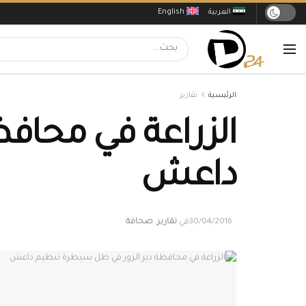
العربية
English
الرئيسية
تقارير
الزراعة في محاف
داعش
30/04/2016
في
تقارير
,
صحافة