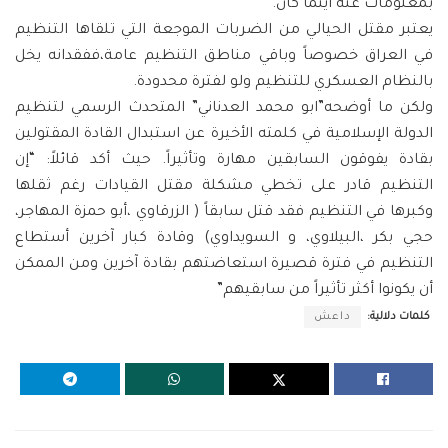
بمعلومات عنه أينما كان.
يعتبر مقتل الحيالي من الضربات الموجعة التي تلقاها التنظيم
في العراق خصوصاً وباقي مناطق التنظيم عامة،ففقدانه يخل
بالنظام العسكري للتنظيم ولو لفترة محدودة.
ولكن ما أوضحه”ابو محمد العدناني” المتحدث الرسمي لتنظيم
الدولة الإسلامية في كلمته الأخيرة عن استبدال القادة المقتولين
بقادة يفوقون السابقين مهارة وتأثيراً.
حيث أكد قائلاً: “إن
التنظيم قادر على تخطي مشكلة مقتل القيادات رغم ثقلها
وكبرها في التنظيم فقد قتل سابقاً
( الزرقاوي ،أبو حمزة المهاجر،
حجي بكر ،البيلاوي، و السويداوي) وقادة كبار آخرين أستطاع
التنظيم في فترة قصيرة استعاضتهم بقادة آخرين ومن الممكن
أن يكونوا أكثر تأثيراً من سابقيهم”
كلمات دلالية:
داعش