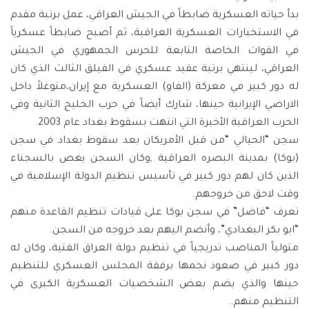
بدأ حياته العسكرية ضابطاً في الجيش العراقي، عمل برتبة مقدم
في الاستخبارات العسكرية العراقية، ثم أصبح ضابطاً عسكرياً
في القوات الخاصة التابعة للحرس الجمهوري في الجيش
العراقي، لينتهي برتبة عقيد عسكري في الفيلق الثالث الذي كان
له دور كبير في معركة (الفاو) العسكرية مع إيران،متوغلاً داخل
الاراضي الإيرانية حينها، شارك أيضاً في حرب الخليج الثانية وفي
الحرب العراقية الأخيرة التي انتهت بسقوط بغداد عام 2003.
سجن “الحيالي “من قبل الأمريكان بعد سقوط بغداد في سجن
(بوكا) بمدينة البصره العراقية ,وكان السجن يغص بالسجناء
الذين كان لهم دور كبير في تأسيس تنظيم الدولة الإسلامية في
وقت لاحق من خروجهم.
تعرف “فاضل” في سجن بوكا على قيادات تنظيم القاعدة منهم
“ابو بكر البغدادي”، وأنضم اليهم بعد خروجه من السجن.
متولياً المناصب تدريجياً في تنظيم دولة العراق الفتية، وكان له
دور كبير في صعود نجمها برفقة المجلس العسكري للتنظيم
حينها والذي يضم بعض الشخصيات العسكرية الكبرى في
التنظيم منهم..