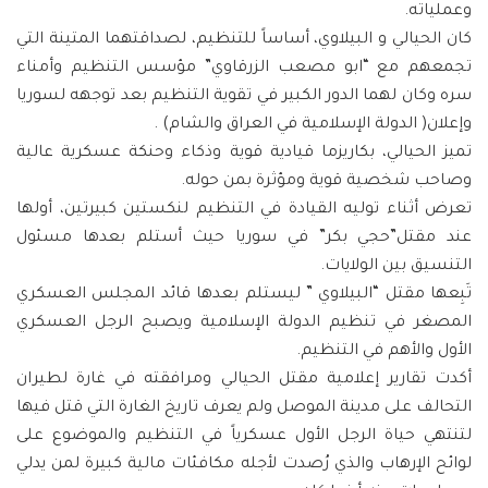
وعملياته.
كان الحيالي و البيلاوي، أساساً للتنظيم، لصداقتهما المتينة التي
تجمعهم مع “ابو مصعب الزرقاوي” مؤسس التنظيم وأمناء
سره
وكان لهما الدور الكبير في تقوية التنظيم بعد توجهه لسوريا
وإعلان( الدولة الإسلامية في العراق والشام) .
تميز الحيالي، بكاريزما قيادية قوية وذكاء وحنكة عسكرية عالية
وصاحب شخصية قوية ومؤثرة بمن حوله.
تعرض أثناء توليه القيادة في التنظيم لنكستين كبيرتين، أولها
عند مقتل”حجي بكر” في سوريا حيث أستلم بعدها مسئول
التنسيق بين الولايات.
تَبِعها مقتل “البيلاوي ” ليستلم بعدها قائد المجلس العسكري
المصغر في تنظيم الدولة الإسلامية ويصبح الرجل العسكري
الأول والأهم في التنظيم.
أكدت تقارير إعلامية مقتل الحيالي ومرافقته في غارة لطيران
التحالف على مدينة الموصل ولم يعرف تاريخ الغارة التي قتل فيها
لتنتهي حياة الرجل الأول عسكرياً في التنظيم والموضوع على
لوائح الإرهاب والذي رُصدت لأجله مكافئات مالية كبيرة لمن يدلي