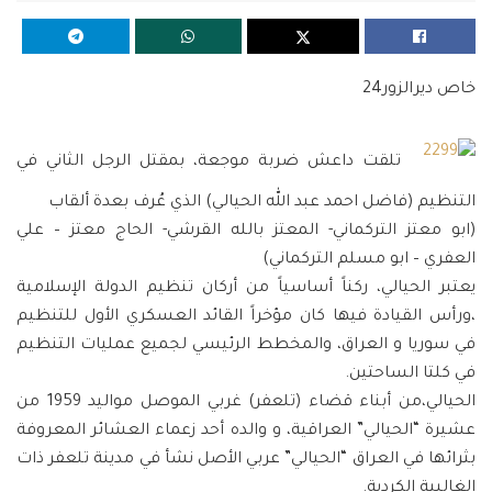
خاص ديرالزور24
تلقت داعش ضربة موجعة، بمقتل الرجل الثاني في
التنظيم (فاضل احمد عبد الله الحيالي) الذي عُرف بعدة ألقاب
(ابو معتز التركماني- المعتز بالله القرشي- الحاج معتز – علي
العفري – ابو مسلم التركماني)
يعتبر الحيالي، ركناً أساسياً من أركان تنظيم الدولة الإسلامية
،ورأس القيادة فيها كان مؤخراً القائد العسكري الأول للتنظيم
في سوريا و العراق، والمخطط الرئيسي لجميع عمليات التنظيم
في كلتا الساحتين.
الحيالي،من أبناء قضاء (تلعفر) غربي الموصل مواليد 1959 من
عشيرة “الحيالي” العراقية، و والده أحد زعماء العشائر المعروفة
بثرائها في العراق “الحيالي” عربي الأصل نشأ في مدينة تلعفر ذات
الغالبية الكردية.