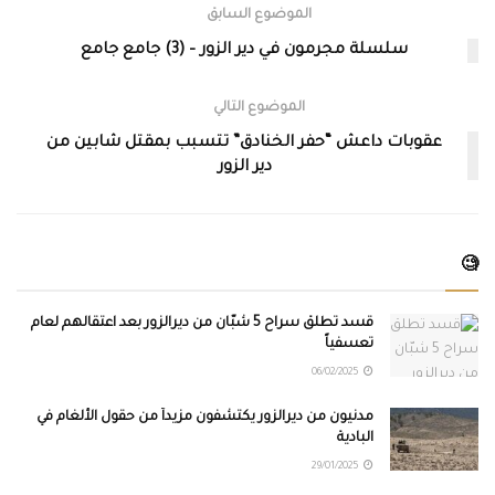
الموضوع السابق
سلسلة مجرمون في دير الزور – (3) جامع جامع
الموضوع التالي
عقوبات داعش “حفر الخنادق” تتسبب بمقتل شابين من
دير الزور
🧐
قسد تطلق سراح 5 شبّان من ديرالزور بعد اعتقالهم لعام
تعسفياً
06/02/2025
مدنيون من ديرالزور يكتشفون مزيداً من حقول الألغام في
البادية
29/01/2025