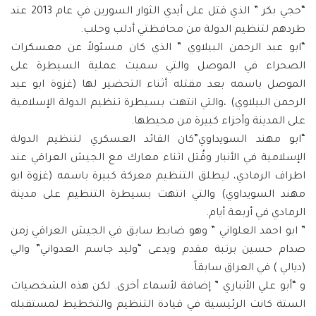
“حجي بكر ” الذي قتل على أيدي الثوار السورين في عام 2013 عند
طردهم لتنظيم الدولة من محافظتي أدلب وحلب.
“ابو عبد الرحمن البيلاوي ” الذي كان مسئولاً عن معسكرات
الصحراء في الموصل والتي سميت عملية السيطرة على
الموصل باسمه بعد مقتله أثناء التحضير لها (غزوة ابو عبد
الرحمن البيلاوي) ،والتي انتهت بسيطرة تنظيم الدولة الإسلامية
على المدينة وأجزاء كبيرة من محيطها.
“ابو مهند السويداوي”كان القائد العسكري لتنظيم الدولة
الإسلامية في الأنبار وقُتل اثناء معارك مع الجيش العراقي عند
اطراف الرمادي، ليطلق التنظيم معركة كبيرة باسمه (غزوة ابو
مهند السويداوي) والتي انتهت بسيطرة التنظيم على مدينة
الرمادي في أربعة أيام.
” ابو احمد العلواني ” وهو ضابط سابق في الجيش العراقي زمن
صدام حسين برتبة مقدم ويدعى “وليد جاسم العدواني” والي
(ديالي ) في العراق سابقاً.
و “أبو علي الأنباري ” إضافة لأسماء أخرى. لكن هذه الشخصيات
الستة كانت الرئيسية في قيادة التنظيم والتخطيط لمستقبله