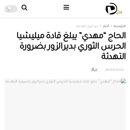
الرئيسية
أخبار
دير الزور المدينة
الحاج “مهدي” يبلغ قادة ميليشيا
الحرس الثوري بديرالزور بضرورة
التهدئة
A
A
26/03/2022