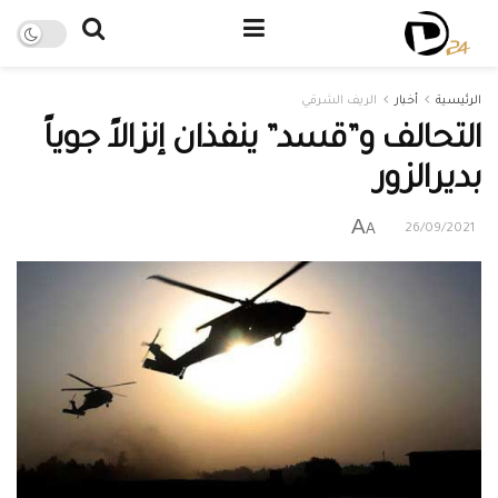
الرئيسية
أخبار
الريف الشرقي
التحالف و”قسد” ينفذان إنزالاً جوياً
بديرالزور
A
A
26/09/2021