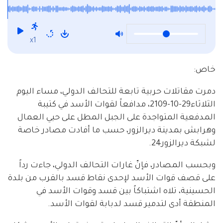
ويقصف مدفعيتها في ديرالزور
x1
خاص:
دمرت مقاتلات حربية تابعة للتحالف الدولي، مساء اليوم
الثلاثاء29-10-2109، مدافعاََ لقوات الأسد في كتيبة
المدفعية المتواجدة على الجبل المطل على حيي العمال
وهرابش بمدينة ديرالزور، حسب ما أفادت مصادر خاصة
لشبكة ديرالزور24.
وبحسب المصادر، فإنّ غارات التحالف الدولي، جاءت رداً
على قصف قوات الأسد لإحدى نقاط قسد بالقرب من بلدة
الحسينية، تلاه اشتباكاً بين قسد وقوات الأسد في
المنطقة أدى لتدمير قسد لدبابة لقوات الأسد.