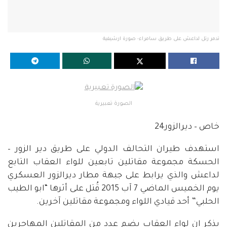
تدمر رتل لداعش على طريق سامراء- صورة ارشيفية
الصورة تعبيرية
خاص – ديرالزور24
استهدف طيران التحالف الدولي على طريق دير الزور –
الحسكة مجموعة مقاتلين تابعين للواء العقاب التابع
لداعش والذي يرابط على جبهة مطار ديرالزور العسكري
يوم الخميس الماضي 7 آب 2015 قُتل على أثرها “ابو الطيب
الحلبي” أحد قيادي اللواء ومجموعة مقاتلين آخرين.
يذكر ان لواء العقاب يضم عدد من المقاتلين المهاجرين