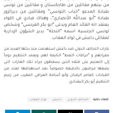
من بينهم مقاتلين من طاجكستان و مقاتلين من تونس
بقيادة المدعو “خباب التونسي” ومقاتلين من ديرالزور
بقيادة “أبو عبدالله الأنصاري”، وهناك قيادي في اللواء
يعتقد انه القائد العام ويدعى “ابو بكر الفرنسي” وشخص
تونسي الجنسية اسمه “النحلة” يدير الشؤون الإدارية
لمقاتلي داعش في لواء العقاب.
غارات التحالف الدولي ضد داعش استهدفت منذ بدئها العديد من
مقراتهم و “حراقات النفط” التابعة لهم، ويعمد التنظيم دوماً
إلى التعتيم على قتلاه الذين يسقطون جراء تلك الغارات التي
يصفها مراقبون بالدقيقة خصوصاُ بعد استهدافها لعدد من
القيادات كعامر الرفدان وأبو أسامة العراقي المقرب من زعيم
التنظيم أبو بكر البغدادي.
كلمات دلالية:
التحالف الدولي
داعش
لواء العقاب