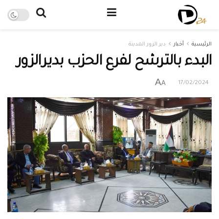
الرئيسية
أخبار
دير الزور المدينة
البدء بالترشح لفرع الحزب بديرالزور
A
A
17/02/2024