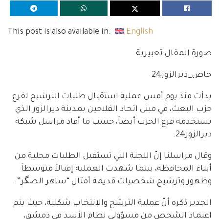
This post is also available in:
English
صورة المقال تعبيرية
خاص_ديرالزور24
بدأت منذ يوم أمس عملية استقبال طلبات الترشيح لفرع
حزب البعث، في مبنى اتحاد الفلاحين بمدينة ديرالزور الذي
يستخدمه فرع الحزب أيضاً، حسب ما أفاد مراسل شبكة
ديرالزور24.
وقال مراسلنا إنّ اللجنة التي تستقبل الطلبات محلية من
أبناء المحافظة، بينما شهدت العملية إقبالاً متوسطاً
وظهور وترشيح شخصيات قديمة أمثال “ساهر الصگر”.
الجدير ذكره أنّ عملية الترشح والانتخاب شكلية، حيث يتم
اعتماد الشخص من مسؤولي نظام الأسد في دمشق،