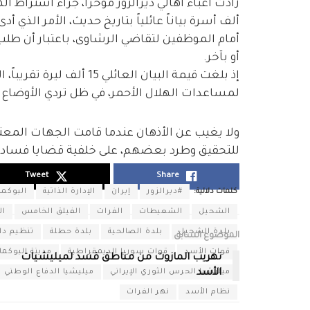
ألف أسرة بياناً عائلياً بتاريخ حديث، الأمر الذي أ
أمام الموظفين لتقاضي الرشاوى، باعتبار أن طلب ا
أو بآخر.
إذ بلغت قيمة البيان العائل
لمساعدات الهلال الأحمر، في ظل تردي الأوضاع
ولا يغيب عن الأذهان عندما قامت الجهات المع
للتحقيق وطرد بعضهم، على خلفية قضايا فساد س
Tweet
Share
كلمات دلالية:
#ديرالزور
إيران
الإدارة الذاتية
البوكما
الشحيل
الشعيطات
الفرات
الفيلق الخامس
ال
بلدة الشحيل
بلدة الصالحية
بلدة حطلة
تنظيم د
الموضوع السابق
قوات الأسد
قوات سوريا الديمقراطية
مدينة البوكما
تهريب المازوت من مناطق قسد لميليشيات
ميليشيا الحرس الثوري الإيراني
ميليشيا الدفاع الوطني
الأسد
نظام الأسد
نهر الفرات