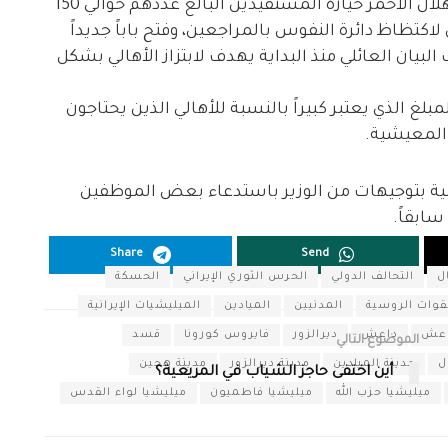
زادت أعباء أهالي ديرالزور مؤخراً، جراء اشتراط الهلال الأحمر حيازة المستفيدين البالغ عددهم حوالي 150
دى لاكتظاظ دائرة النفوس بالمراجعين، وفتح باباً جديداً
لبيان العائلي منذ البداية يهدف لابتزاز الأهالي بشكل
ي 15 ألف ليرة تقريباً، المبلغ الذي يعتبر كبيراً بالنسبة للأهالي الذين يحتاجون
 المعيشية.
نية بتوجيهات من الوزير باستدعاء بعض الموظفين
ابقاً.
Share
Send
ل
التحالف الدولي
الحرس الثوري الإيراني
الحسكة
قوات الروسية
المدنيين
الميادين
الميليشيات الإيرانية
اعش
داعش
ديرالزور
فايروس كورونا
قسد
الموضوع التالي
ل
مدينة الميادين
مدينة ديرالزور
مدينة هجين
أين اختفى حاجز الشياب في المريعية؟
ميليشيا حزب الله
ميليشيا فاطميون
ميليشيا لواء القدس