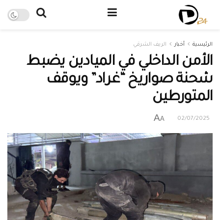
الرئيسية
أخبار
الريف الشرقي
الأمن الداخلي في الميادين يضبط
شحنة صواريخ “غراد” ويوقف
المتورطين
A
A
02/07/2025