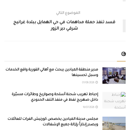
الموضوع التالي
قسد تنفذ حملة مداهمات في حي الهمايل ببلدة غرانيج
شرقي دير الزور
🧐
مدير منطقة الميادين يبحث مع أهالي القورية واقع الخدمات
وسبل تحسينها
01/08/2026
إحباط تهريب شحنة أسلحة وصواريخ وطائرات مسيّرة
داخل صهريج نفط في منفذ التنف الحدودي
16/07/2026
مجلس مدينة الميادين يخصص كورنيش الفرات للعائلات
ويصدر إنذاراً بإزالة جميع الإشغالات