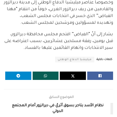
وخصوصاً عناصر ميليشيا الدفاع الوطني إلى مدينة ديرالزور
والقادمين من ريف ديرالزور الغربي، خوفاً من انتقام “مهنا
الفياض” الذي خسر في انتخابات مجلس الشعب،
وتهديده لمسؤولين ومرشحين لمجلس الشعب.
يشار إلى أنّ “الفياض” اقتحم مجلس محافظة ديرالزور،
قبل يومين، رفقة مسلحين عشائريين، بسبب اعتراضه على
سير الانتخابات واتهام القائمين عليها بالفساد.
كلمات دلالية:
ميليشيا الدفاع الوطني
الموضوع السابق
نظام الأسد يتاجر بسوق أثريّ في ديرالزور أمام المجتمع
الدولي