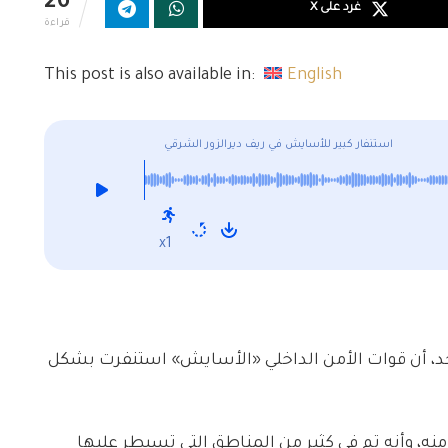
26
غرد على X
قراءة
This post is also available in:
English
استنفار كبير للأسايش في ريف ديرالزور الشرقي
x1
ة لشبكة ديرالزور24، اليوم الأحد، أن قوات الأمن الداخلي «الأسايش» استنفرت بشكل
ه، وأنه تم في كثير من المناطق التي تسيطر عليها