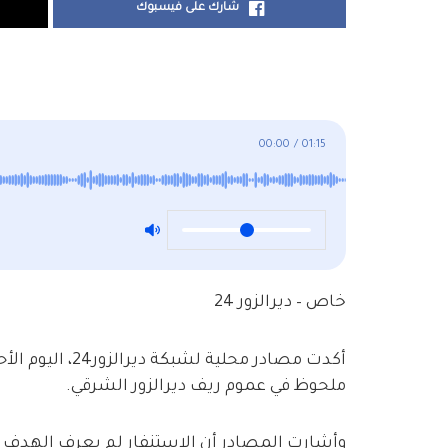
شارك على فيسبوك
00:00
/
01:15
خاص – ديرالزور 24
أكدت مصادر محلي
ملحوظ في عموم ريف ديرالزور الشرقي.
وأشارت المصادر أن الاستنفار لم يعرف الهدف من