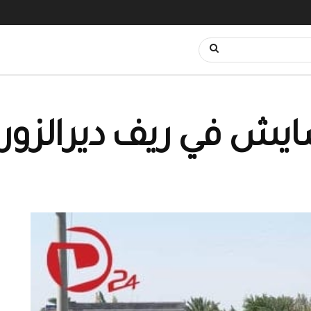
سايش في ريف ديرالزور