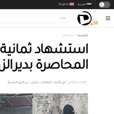
العربية
English
الرئيسية
أبرز الأنباء
استشهاد ثمانية 
المحاصرة بديرالزو
28/02/2016
في
أبرز الأنباء
,
انتهاكات
,
داعش
,
دير الزور المدينة