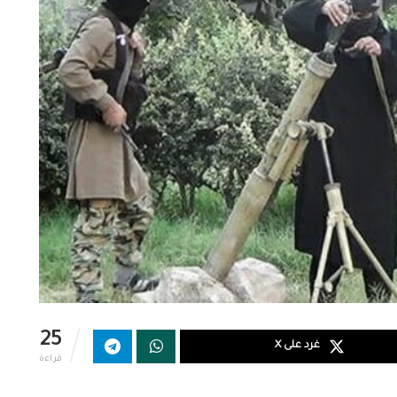
25
غرد على X
قراءة