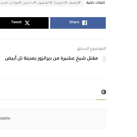
كلمات دلالية:
#قصف #الجورة #القصور #داعش #قوات_الاسد #
Tweet
Share
الموضوع السابق
مقتل شيخ عشيرة من ديرالزور بمدينة تل أبيض
🧐
ilable